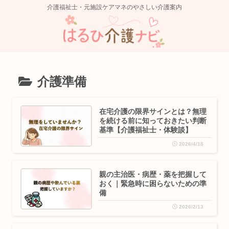
介護福祉士・元施設ケアマネのやさしい介護案内
介護準備
在宅介護の限界サインとは？無理
を続ける前に知っておきたい判断
基準【介護福祉士・体験談】
2026/4/18
親の主治医・病歴・薬を把握して
おく｜緊急時に困らないための準
備
2026/2/13