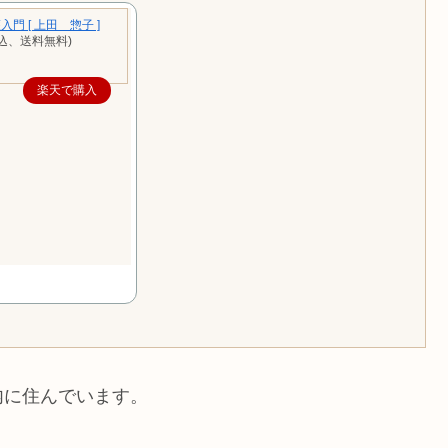
門 [ 上田 惣子 ]
税込、送料無料)
楽天で購入
内に住んでいます。