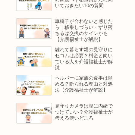
いておきたい10の質問
車椅子が合わないと感じた
ら｜移乗しづらい・ずり落
ちるは交換のサインかも
【介護福祉士が解説】
離れて暮らす親の見守りに
セコムは必要？料金と向い
ている人を介護福祉士が解
説
ヘルパーに家族の食事は頼
める？断られる理由と対処
法【介護福祉士が解説】
見守りカメラは親に内緒で
つけていい？介護福祉士が
考える使いどころ