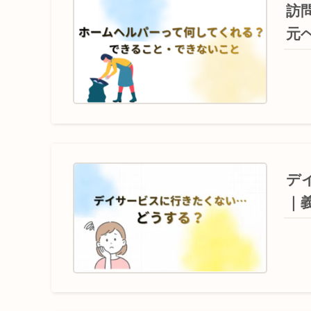
訪
元
デ
｜