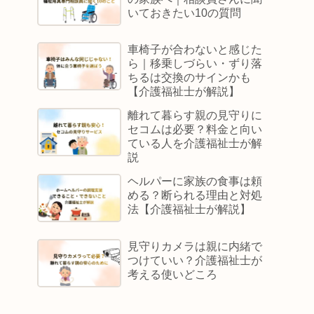
いておきたい10の質問
車椅子が合わないと感じた
ら｜移乗しづらい・ずり落
ちるは交換のサインかも
【介護福祉士が解説】
離れて暮らす親の見守りに
セコムは必要？料金と向い
ている人を介護福祉士が解
説
ヘルパーに家族の食事は頼
める？断られる理由と対処
法【介護福祉士が解説】
見守りカメラは親に内緒で
つけていい？介護福祉士が
考える使いどころ