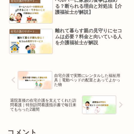
ヘルパーに家族の食事は頼め
在宅介護のサポートサービス
る？断られる理由と対処法【介
護福祉士が解説】
離れて暮らす親の見守りにセコ
在宅介護のサポートサービス
ムは必要？料金と向いている人
を介護福祉士が解説
自宅介護で実際にレンタルした福祉用
具｜電動ベッドの配置とあってよかっ
た物
退院直後の在宅介護を支えてくれた訪
問看護｜特別訪問看護指示書で毎日来
てもらった2週間
コメント